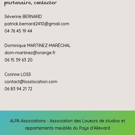
partenaire, contacter
Séverine BERNARD
patrick.bernard2410@gmail.com
04 76 45 19 44
Dominique MARTINEZ-MARÉCHAL
dom-martinez@orange.fr
06 15 39 63 20
Corinne LOSS
contact@losslocation.com
06 83 94 21 72
ALPA Associations - Association des Loueurs de studios et
appartements meublés du Pays d’Allevard