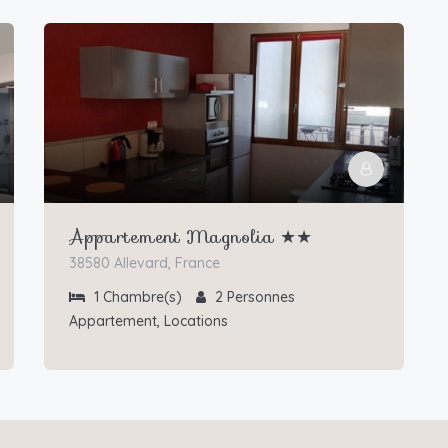
Appartement Magnolia ★★
38580 Allevard, France
1
Chambre(s)
2
Personnes
Appartement, Locations