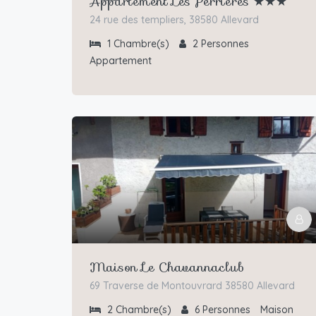
Appartement Les Perrières ★★★
24 rue des templiers, 38580 Allevard
1
Chambre(s)
2
Personnes
Appartement
Maison Le Chavannaclub
69 Traverse de Montouvrard 38580 Allevard
2
Chambre(s)
6
Personnes
Maison