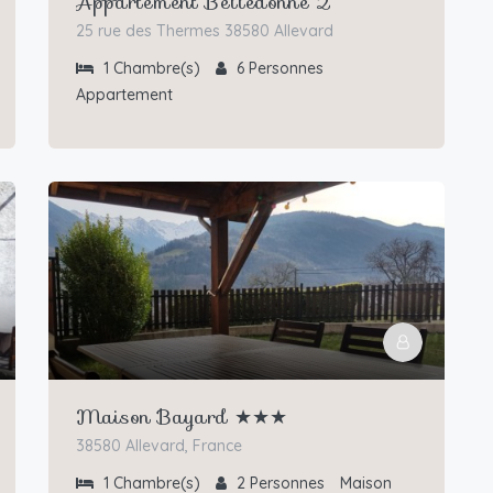
Appartement Belledonne 2
25 rue des Thermes 38580 Allevard
1
Chambre(s)
6
Personnes
Appartement
Maison Bayard ★★★
38580 Allevard, France
1
Chambre(s)
2
Personnes
Maison