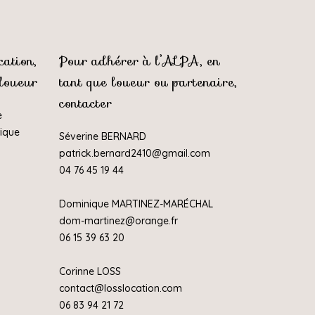
ation,
Pour adhérer à l’ALPA, en
 loueur
tant que loueur ou partenaire,
contacter
e
rique
Séverine BERNARD
patrick.bernard2410@gmail.com
04 76 45 19 44
Dominique MARTINEZ-MARÉCHAL
dom-martinez@orange.fr
06 15 39 63 20
Corinne LOSS
contact@losslocation.com
06 83 94 21 72