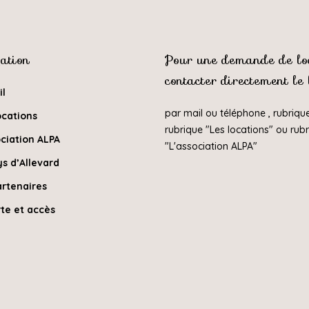
ation
Pour une demande de loc
contacter directement le
il
par mail ou téléphone , rubriqu
ocations
rubrique "
Les locations
" ou rub
ciation ALPA
"
L'association ALPA
"
s d’Allevard
artenaires
te et accès