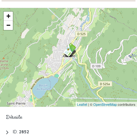
+
−
Leaflet
| ©
OpenStreetMap
contributors
Détails
ID:
2852