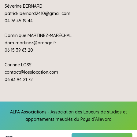
Séverine BERNARD
patrick.bernard2410@gmail.com
04 76 45 19 44
Dominique MARTINEZ-MARÉCHAL
dom-martinez@orange.fr
06 15 39 63 20
Corinne LOSS
contact@losslocation.com
06 83 94 21 72
ALPA Associations - Association des Loueurs de studios et
appartements meublés du Pays d’Allevard