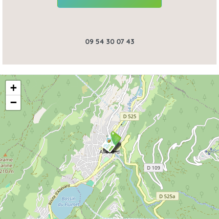
09 54 30 07 43
+
−