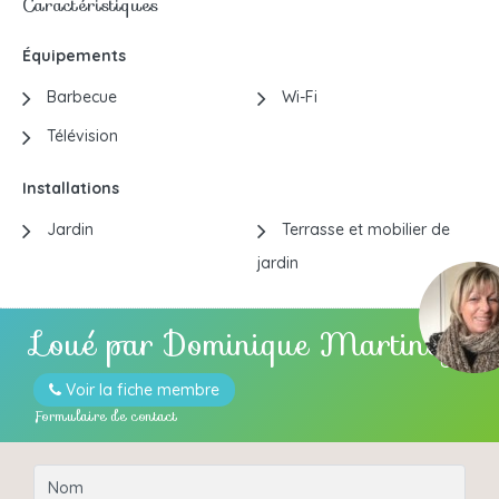
Caractéristiques
Équipements
Barbecue
Wi-Fi
Télévision
Installations
Jardin
Terrasse et mobilier de
jardin
Loué par
Dominique Martinez
Voir la fiche membre
Formulaire de contact