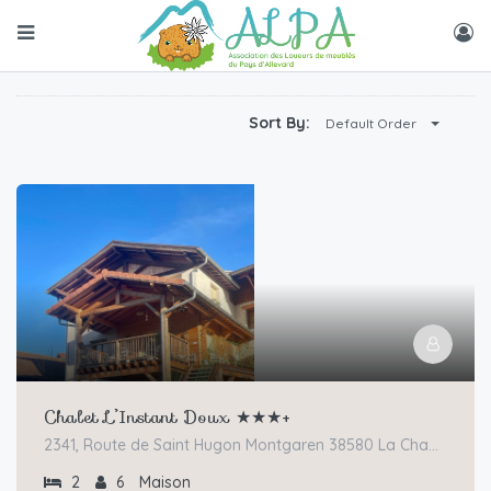
Sort By:
Default Order
Chalet L’Instant Doux ★★★+
2341, Route de Saint Hugon Montgaren 38580 La Chapelle du Bard
2
6
Maison