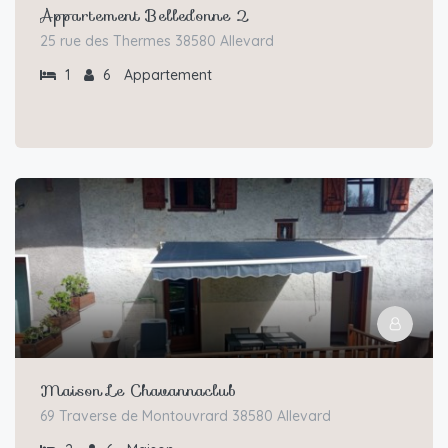
Appartement Belledonne 2
25 rue des Thermes 38580 Allevard
1
6
Appartement
Maison Le Chavannaclub
69 Traverse de Montouvrard 38580 Allevard