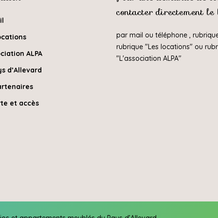
contacter directement le
il
par mail ou téléphone , rubriqu
ocations
rubrique "
Les locations
" ou rub
ciation ALPA
"
L'association ALPA
"
s d’Allevard
artenaires
te et accès