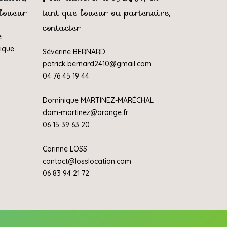
 loueur
tant que loueur ou partenaire,
contacter
e
rique
Séverine BERNARD
patrick.bernard2410@gmail.com
04 76 45 19 44
Dominique MARTINEZ-MARÉCHAL
dom-martinez@orange.fr
06 15 39 63 20
Corinne LOSS
contact@losslocation.com
06 83 94 21 72