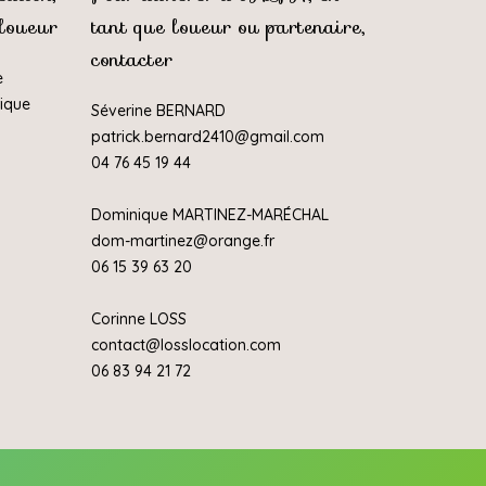
 loueur
tant que loueur ou partenaire,
contacter
e
rique
Séverine BERNARD
patrick.bernard2410@gmail.com
04 76 45 19 44
Dominique MARTINEZ-MARÉCHAL
dom-martinez@orange.fr
06 15 39 63 20
Corinne LOSS
contact@losslocation.com
06 83 94 21 72