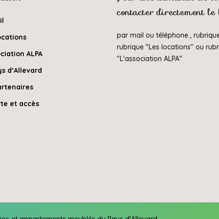
contacter directement le
il
par mail ou téléphone , rubriqu
ocations
rubrique "
Les locations
" ou rub
ciation ALPA
"
L'association ALPA
"
s d’Allevard
artenaires
te et accès