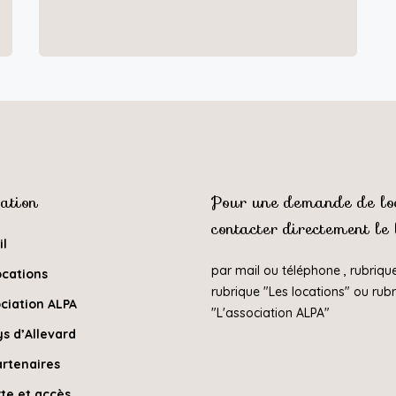
ation
Pour une demande de loc
contacter directement le
il
par mail ou téléphone , rubriqu
ocations
rubrique "
Les locations
" ou rub
ciation ALPA
"
L'association ALPA
"
s d’Allevard
artenaires
te et accès