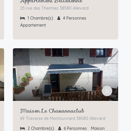
Appartement Belledonne
25 rue des Thermes 38580 Allevard
1
Chambre(s)
4
Personnes
Appartement
Maison Le Chavannaclub
69 Traverse de Montouvrard 38580 Allevard
2
Chambre(s)
6
Personnes
Maison