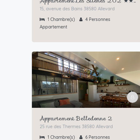
Appartement Les Silènes 202 ★★★
15, avenue des Bains 38580 Allevard
1
Chambre(s)
4
Personnes
Appartement
Appartement Belledonne 2
25 rue des Thermes 38580 Allevard
1
Chambre(s)
6
Personnes